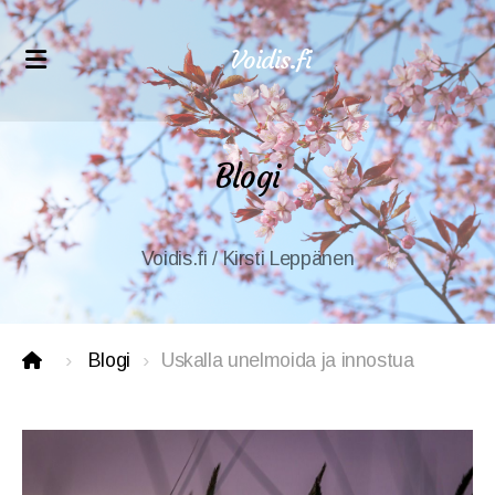
Voidis.fi
Äänihyvinvointikoulutukset
Blogi
VoiceWell®-hoitajakoulutus
Verkkokurssit ammattilaisille
Voidis.fi / Kirsti Leppänen
Verkkokurssit äänihyvinvointiin
Blogi
Uskalla unelmoida ja innostua
Asiakaspolku
Voidiksen tarina