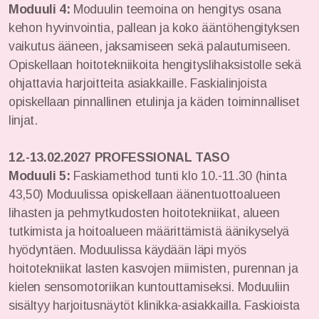
Moduuli 4:
Moduulin teemoina on hengitys osana
kehon hyvinvointia, pallean ja koko ääntöhengityksen
vaikutus ääneen, jaksamiseen sekä palautumiseen.
Opiskellaan hoitotekniikoita hengityslihaksistolle sekä
ohjattavia harjoitteita asiakkaille. Faskialinjoista
opiskellaan pinnallinen etulinja ja käden toiminnalliset
linjat.
12.-13.02.2027
PROFESSIONAL TASO
Moduuli 5:
Faskiamethod tunti klo 10.-11.30 (hinta
43,50) Moduulissa opiskellaan äänentuottoalueen
lihasten ja pehmytkudosten hoitotekniikat, alueen
tutkimista ja hoitoalueen määrittämistä äänikyselyä
hyödyntäen. Moduulissa käydään läpi myös
hoitotekniikat lasten kasvojen miimisten, purennan ja
kielen sensomotoriikan kuntouttamiseksi. Moduuliin
sisältyy harjoitusnäytöt klinikka-asiakkailla. Faskioista