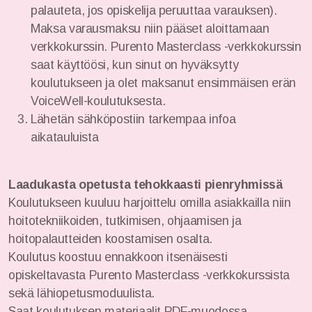
palauteta, jos opiskelija peruuttaa varauksen).
Maksa varausmaksu niin pääset aloittamaan
verkkokurssin. Purento Masterclass -verkkokurssin
saat käyttöösi, kun sinut on hyväksytty
koulutukseen ja olet maksanut ensimmäisen erän
VoiceWell-koulutuksesta.
Lähetän sähköpostiin tarkempaa infoa
aikatauluista
Laadukasta opetusta tehokkaasti pienryhmissä
Koulutukseen kuuluu harjoittelu omilla asiakkailla niin
hoitotekniikoiden, tutkimisen, ohjaamisen ja
hoitopalautteiden koostamisen osalta.
Koulutus koostuu ennakkoon itsenäisesti
opiskeltavasta Purento Masterclass -verkkokurssista
sekä lähiopetusmoduulista.
Saat koulutuksen materiaalit PDF-muodossa