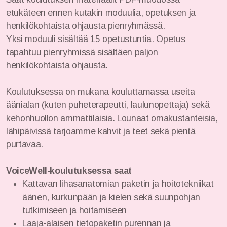
etukäteen ennen kutakin moduulia, opetuksen ja
henkilökohtaista ohjausta pienryhmässä.
Yksi moduuli sisältää 15 opetustuntia. Opetus
tapahtuu pienryhmissä sisältäen paljon
henkilökohtaista ohjausta.
Koulutuksessa on mukana kouluttamassa useita
äänialan (kuten puheterapeutti, laulunopettaja) sekä
kehonhuollon ammattilaisia. Lounaat omakustanteisia,
lähipäivissä tarjoamme kahvit ja teet sekä pientä
purtavaa.
VoiceWell-koulutuksessa saat
Kattavan lihasanatomian paketin ja hoitotekniikat
äänen, kurkunpään ja kielen sekä suunpohjan
tutkimiseen ja hoitamiseen
Laaja-alaisen tietopaketin purennan ja