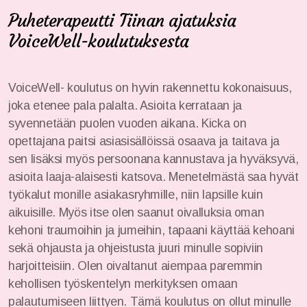
Puheterapeutti Tiinan ajatuksia
VoiceWell-koulutuksesta
VoiceWell- koulutus on hyvin rakennettu kokonaisuus,
joka etenee pala palalta. Asioita kerrataan ja
syvennetään puolen vuoden aikana. Kicka on
opettajana paitsi asiasisällöissä osaava ja taitava ja
sen lisäksi myös persoonana kannustava ja hyväksyvä,
asioita laaja-alaisesti katsova. Menetelmästä saa hyvät
työkalut monille asiakasryhmille, niin lapsille kuin
aikuisille. Myös itse olen saanut oivalluksia oman
kehoni traumoihin ja jumeihin, tapaani käyttää kehoani
sekä ohjausta ja ohjeistusta juuri minulle sopiviin
harjoitteisiin. Olen oivaltanut aiempaa paremmin
kehollisen työskentelyn merkityksen omaan
palautumiseen liittyen. Tämä koulutus on ollut minulle