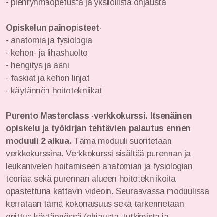
- pienryhmäopetusta ja yksilöllistä ohjausta
Opiskelun painopisteet
·
- anatomia ja fysiologia
- kehon- ja lihashuolto
- hengitys ja ääni
- faskiat ja kehon linjat
- k
äytännön hoitotekniikat
Purento Masterclass -verkkokurssi. Itsenäinen
opiskelu ja työkirjan tehtävien palautus ennen
moduuli 2 alkua.
Tämä moduuli suoritetaan
verkkokurssina. Verkkokurssi sisältää purennan ja
leukanivelen hoitamiseen anatomian ja fysiologian
teoriaa sekä purennan alueen hoitotekniikoita
opastettuna kattavin videoin. Seuraavassa moduulissa
kerrataan tämä kokonaisuus sekä tarkennetaan
opittua käytännössä (ohjausta, tutkimista ja