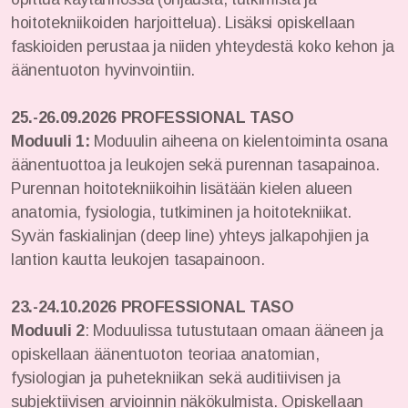
hoitotekniikoiden harjoittelua). Lisäksi opiskellaan
faskioiden perustaa ja niiden yhteydestä koko kehon ja
äänentuoton hyvinvointiin.
25.-26.09.2026
PROFESSIONAL TASO
Moduuli 1:
Moduulin aiheena on kielentoiminta osana
äänentuottoa ja leukojen sekä purennan tasapainoa.
Purennan hoitotekniikoihin lisätään kielen alueen
anatomia, fysiologia, tutkiminen ja hoitotekniikat.
Syvän faskialinjan (deep line) yhteys jalkapohjien ja
lantion kautta leukojen tasapainoon.
23.-24.10.2026
PROFESSIONAL TASO
Moduuli 2
: Moduulissa tutustutaan omaan ääneen ja
opiskellaan äänentuoton teoriaa anatomian,
fysiologian ja puhetekniikan sekä auditiivisen ja
subjektiivisen arvioinnin näkökulmista. Opiskellaan