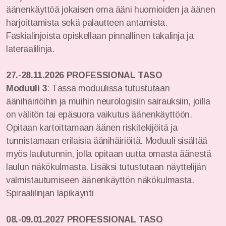
äänenkäyttöä jokaisen oma ääni huomioiden ja äänen
harjoittamista sekä palautteen antamista.
Faskialinjoista opiskellaan pinnallinen takalinja ja
lateraalilinja.
27.-28.11.2026
PROFESSIONAL TASO
Moduuli 3
: Tässä moduulissa tutustutaan
äänihäiriöihin ja muihin neurologisiin sairauksiin, joilla
on välitön tai epäsuora vaikutus äänenkäyttöön.
Opitaan kartoittamaan äänen riskitekijöitä ja
tunnistamaan erilaisia äänihäiriöitä. Moduuli sisältää
myös laulutunnin, jolla opitaan uutta omasta äänestä
laulun näkökulmasta. Lisäksi tutustutaan näyttelijän
valmistautumiseen äänenkäyttön näkökulmasta.
Spiraalilinjan läpikäynti
08.-09.01.2027
PROFESSIONAL TASO