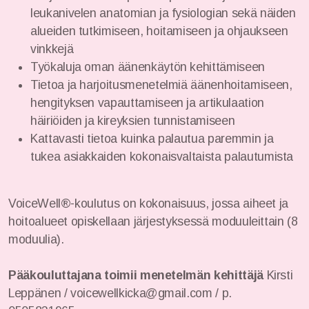
leukanivelen anatomian ja fysiologian sekä näiden
alueiden tutkimiseen, hoitamiseen ja ohjaukseen
vinkkejä
Työkaluja oman äänenkäytön kehittämiseen
Tietoa ja harjoitusmenetelmiä äänenhoitamiseen,
hengityksen vapauttamiseen ja artikulaation
häiriöiden ja kireyksien tunnistamiseen
Kattavasti tietoa kuinka palautua paremmin ja
tukea asiakkaiden kokonaisvaltaista palautumista
VoiceWell®-koulutus on kokonaisuus, jossa aiheet ja
hoitoalueet opiskellaan järjestyksessä moduuleittain (8
moduulia).
Pääkouluttajana toimii menetelmän kehittäjä
Kirsti
Leppänen / voicewellkicka@gmail.com / p.