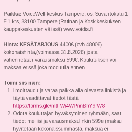
Paikka:
VoiceWell-keskus Tampere, os. Suvantokatu 1
F 1.krs, 33100 Tampere (Ratinan ja Koskikeskuksen
kauppakeskusten välissä) www.voidis.fi
Hinta: KESÄTARJOUS
4400€ (ovh 4800€)
kokonaishinta,(voimassa 31.8.2026) josta
vähennetään varausmaksu 599€. Koulutuksen voi
maksaa erissä joka moduulia ennen.
Toimi siis näin:
Ilmoittaudu ja varaa paikka alla olevasta linkistä ja
täytä vaadittavat tiedot tästä
https://forms.gle/mtFWi4WPnnBhY9rW8
Odota kouluttajan hyväksyminen ryhmään, saat
tiedot meiliisi ja varausmaksulinkin 599e (maksu
hyvitetään kokonaissummasta, maksua ei