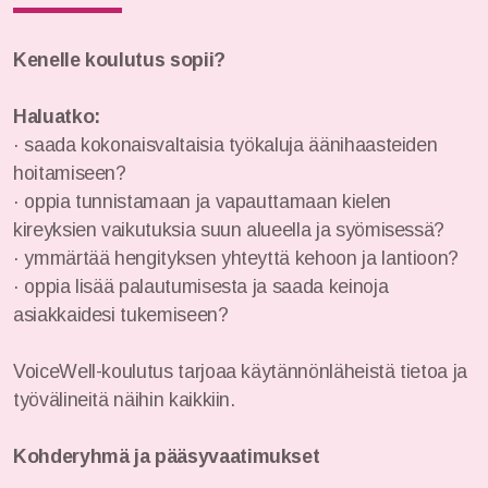
VoiceWell® -hoito
Neurosonic-hoito
Kenelle koulutus sopii?
Haluatko:
· saada kokonaisvaltaisia työkaluja äänihaasteiden
hoitamiseen?
· oppia tunnistamaan ja vapauttamaan kielen
VoiceWell-hoitajat
kireyksien vaikutuksia suun alueella ja syömisessä?
· ymmärtää hengityksen yhteyttä kehoon ja lantioon?
VoiceWell-puheterapeutit
· oppia lisää palautumisesta ja saada keinoja
asiakkaidesi tukemiseen?
Kicka Leppänen
In English
VoiceWell-koulutus tarjoaa käytännönläheistä tietoa ja
työvälineitä näihin kaikkiin.
Väitöstutkimus
Kohderyhmä ja pääsyvaatimukset
Tietosuojaseloste