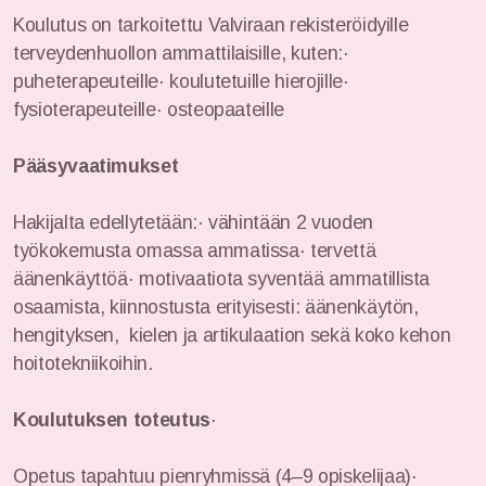
Koulutus on tarkoitettu Valviraan rekisteröidyille
terveydenhuollon ammattilaisille, kuten:·
puheterapeuteille· koulutetuille hierojille·
Ohjeita kotiin
fysioterapeuteille· osteopaateille
Artikkeleita
Pääsyvaatimukset
Hakijalta edellytetään:· vähintään 2 vuoden
työkokemusta omassa ammatissa· tervettä
äänenkäyttöä· motivaatiota syventää ammatillista
osaamista, kiinnostusta erityisesti: äänenkäytön,
hengityksen, kielen ja artikulaation sekä koko kehon
hoitotekniikoihin.
Koulutuksen toteutus
·
Opetus tapahtuu pienryhmissä (4–9 opiskelijaa)·