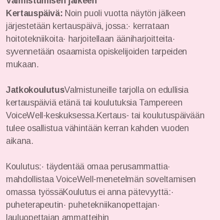
Valmistumisen jälkeen
Kertauspäivä:
Noin puoli vuotta näytön jälkeen
järjestetään kertauspäivä, jossa:· kerrataan
hoitotekniikoita· harjoitellaan ääniharjoitteita·
syvennetään osaamista opiskelijoiden tarpeiden
mukaan.
Jatkokoulutus
Valmistuneille tarjolla on edullisia
kertauspäiviä etänä tai koulutuksia Tampereen
VoiceWell-keskuksessa.Kertaus- tai koulutuspäivään
tulee osallistua vähintään kerran kahden vuoden
aikana.
Koulutus:· täydentää omaa perusammattia·
mahdollistaa VoiceWell-menetelmän soveltamisen
omassa työssäKoulutus ei anna pätevyyttä:·
puheterapeutin· puhetekniikanopettajan·
lauluopettajan ammatteihin