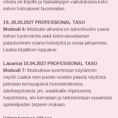
otteita eri linjoille ja faskialinjojen vaikutuksista koko
kehon hoitoalueet huomioiden.
19.-20.03.2027
PROFESSIONAL TASO
Moduuli 6:
Moduulin aiheena on äänenhuolto osana
kehon hyvinvointia sekä kokonaisvaltainen
palautuminen osana hoitotyötä ja omaa jaksamista.
Lisäksi kirjallinen loppukoe.
Lauantai 10.04.2027
PROFESSIONAL TASO
Moduuli 7:
Moduulissa suoritetaan käytännön
näyttö.Lisäksi noin puolen vuoden päästä näytöstä
pidetään kertauspäivä hoitotekniikoista,
ääniharjoitteista ym. asiakkaille ohjattavista
harjoitteista, siis kerrataan ja tarkennetaan osaamista
opiskelijoiden tarpeen mukaan.