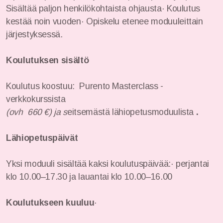
Sisältää paljon henkilökohtaista ohjausta· Koulutus
kestää noin vuoden· Opiskelu etenee moduuleittain
järjestyksessä.
Koulutuksen sisältö
Koulutus koostuu: Purento Masterclass -
verkkokurssista
(ovh 660 €) ja s
eitsemästä lähiopetusmoduulista
.
Lähiopetuspäivät
Yksi moduuli sisältää kaksi koulutuspäivää:· perjantai
klo 10.00–17.30 ja lauantai klo 10.00–16.00
Koulutukseen kuuluu
·