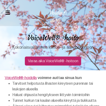
Voidis.fi
Äänihyvinvointikoulutukset
VoiceWell® -hoito
VoiceWell®-hoitajakoulutus
Kokonaisvaltaiseen kehon- ja äänenhuoltoon
Verkkokurssit ammattilaisille
Varaa aika VoiceWell® -hoitoon
Verkkokurssit äänihyvinvointiin
VoiceWell®-hoidolla
voimme auttaa sinua kun
Tarvitset helpotusta lihasten kireyteen purennan tai
Asiakaspolku
leukojen alueella
Haluat ohjausta hengitykseen liittyviin toimintoihin
Voidiksen tarina
Tunnet kurkun tai kaulan alueella kireyttä ja tiukkuutta