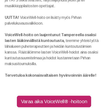
ja TAYS sekä teatterit, näyttelijäyhdistykset ja eri
musiikkioppilaitosten opettajat.
UUTTA!
VoiceWell-hoito on lisätty myös Pirhan
Ohjeita kotiin
palvelukuvausvalikkoon.
Artikkeleita
VoiceWell-hoito on laajentunut Tampereella osaksi
lasten lääkinnällistä kuntoutusta,
teemme yhteistyötä
lähialueen puheterapeuttien ja heidän kuntoutustiimien
kanssa. Räätälöimme lasten VoiceWell-hoidot aina osaksi
kuntoutussuunnitelmaa ja hoidot kustannetaan Pirhan
maksusitoumuksilla.
Tervetuloa kokonaisvaltaisen hyvinvoinnin äärelle!
Varaa aika VoiceWell® -hoitoon