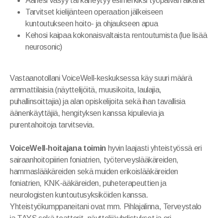
Äänesi väsyy tai käheytyy esimerkiksi työpäivän aikana
VoiceWell® -hoito
Tarvitset kielijänteen operaation jälkeiseen
Neurosonic-hoito
kuntoutukseen hoito- ja ohjaukseen apua
Kehosi kaipaa kokonaisvaltaista rentoutumista (lue lisää
neurosonic)
Vastaanotollani VoiceWell-keskuksessa käy suuri määrä
ammattilaisia (näyttelijöitä, muusikoita, laulajia,
VoiceWell-hoitajat
puhallinsoittajia) ja alan opiskelijoita sekä ihan tavallisia
äänenkäyttäjiä, hengityksen kanssa kipuilevia ja
VoiceWell-puheterapeutit
purentahoitoja tarvitsevia.
Kicka Leppänen
VoiceWell-hoitajana toimin
hyvin laajasti yhteistyössä eri
sairaanhoitopiirien foniatrien, työterveyslääkäreiden,
In English
hammaslääkäreiden sekä muiden erikoislääkäreiden
foniatrien, KNK-ääkäreiden, puheterapeuttien ja
Väitöstutkimus
neurologisten kuntoutusyksiköiden kanssa.
Tietosuojaseloste
Yhteistyökumppaneitani ovat mm. Pihlajalinna, Terveystalo